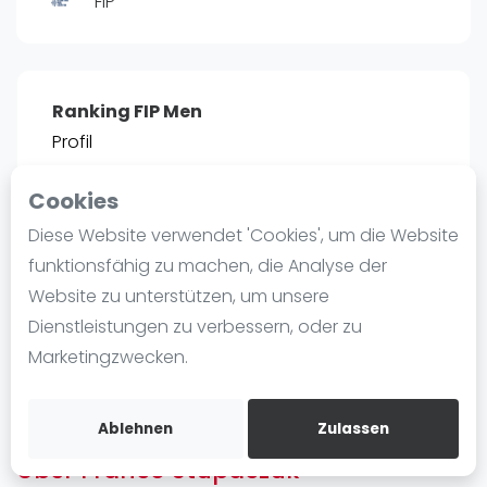
FIP
Ranking
Männer
Frauen
Ranking FIP Men
FIP Männer
Profil
FIP Frauen
Cookies
Blog
POSITIE
PT
Diese Website verwendet 'Cookies', um die Website
5
9.290
#
Was ist padel
funktionsfähig zu machen, die Analyse der
Die Geschichte von Padel
Website zu unterstützen, um unsere
Regeln und Punktzählung
Dienstleistungen zu verbessern, oder zu
Padel Schläge
Bist du
Franco Stupaczuk
?
Marketingzwecken.
Bandeja - Vibora
Kostenloses Konto erstellen
Video
Ablehnen
Zulassen
Über Franco Stupaczuk
Padel Basistechnik