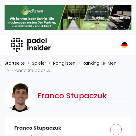
Padel Insider
Home
Padelstandorte
Organisationen
Buchungssysteme
Padel-Shops
Startseite
Spieler
Ranglisten
Ranking FIP Men
Padel-Marken
Franco Stupaczuk
Padelplatzbauer
Verschiedenes
Franco Stupaczuk
Veranstaltungen
Turniere
International
Franco Stupaczuk
Playtomic