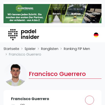
Padel Insider
Home
Padelstandorte
Organisationen
Buchungssysteme
Padel-Shops
Startseite
Spieler
Ranglisten
Ranking FIP Men
Padel-Marken
Francisco Guerrero
Padelplatzbauer
Verschiedenes
Francisco Guerrero
Veranstaltungen
Turniere
International
Francisco Guerrero
Playtomic