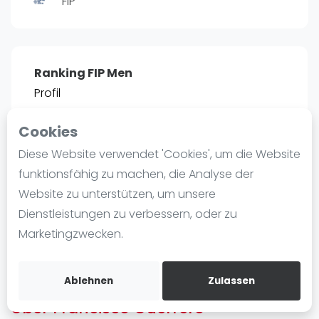
FIP
Ranking
Männer
Frauen
Ranking FIP Men
FIP Männer
Profil
FIP Frauen
Cookies
Blog
POSITIE
PT
Diese Website verwendet 'Cookies', um die Website
15
3.910
#
1
Was ist padel
funktionsfähig zu machen, die Analyse der
Die Geschichte von Padel
Website zu unterstützen, um unsere
Regeln und Punktzählung
Dienstleistungen zu verbessern, oder zu
Padel Schläge
Bist du
Francisco Guerrero
?
Marketingzwecken.
Bandeja - Vibora
Kostenloses Konto erstellen
Video
Ablehnen
Zulassen
Über Francisco Guerrero
Padel Basistechnik