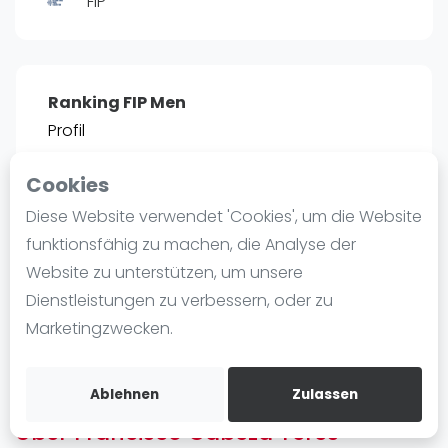
FIP
Ranking
Männer
Frauen
Ranking FIP Men
FIP Männer
Profil
FIP Frauen
Cookies
Blog
POSITIE
PT
Diese Website verwendet 'Cookies', um die Website
41
1.359
#
Was ist padel
funktionsfähig zu machen, die Analyse der
Die Geschichte von Padel
Website zu unterstützen, um unsere
Regeln und Punktzählung
Dienstleistungen zu verbessern, oder zu
Padel Schläge
Bist du
Francisco Cabeza Teres
?
Marketingzwecken.
Bandeja - Vibora
Kostenloses Konto erstellen
Video
Ablehnen
Zulassen
Über Francisco Cabeza Teres
Padel Basistechnik