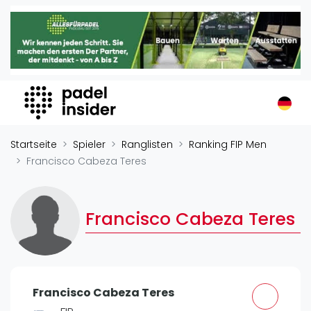
Padel Insider
Home
Padelstandorte
Organisationen
Buchungssysteme
Padel-Shops
Startseite
Spieler
Ranglisten
Ranking FIP Men
Padel-Marken
Francisco Cabeza Teres
Padelplatzbauer
Verschiedenes
Francisco Cabeza Teres
Veranstaltungen
Turniere
International
Francisco Cabeza Teres
Playtomic