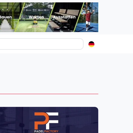
Padelstädte
Login
lin
mburg
nchen
ln
ankfurt am Main
uttgart
sseldorf