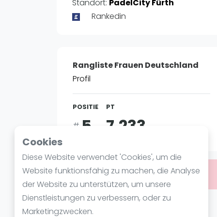
Verschiedenes
Standort:
PadelCity Fürth
FIP Frauen
Rankedin
Rangliste Frauen Deutschland
Profil
POSITIE
PT
5
7.233
#
Cookies
Diese Website verwendet 'Cookies', um die
Website funktionsfähig zu machen, die Analyse
Bist du
Celina Ermann
?
der Website zu unterstützen, um unsere
Dienstleistungen zu verbessern, oder zu
Über Celina Ermann
Marketingzwecken.