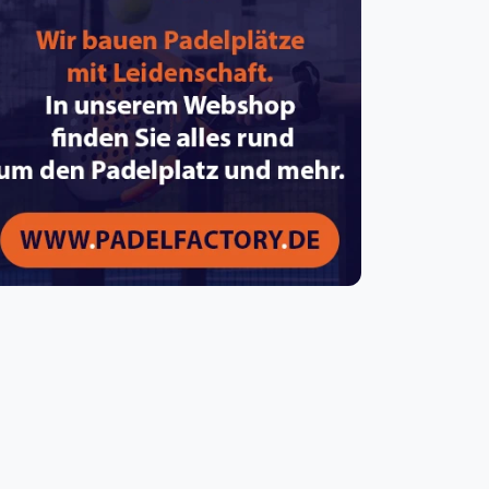
pzig
rtmund
sen