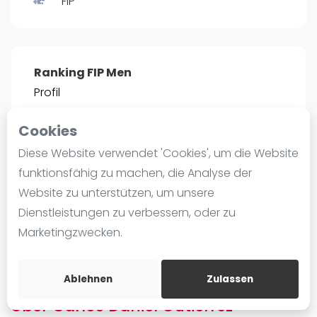
FIP
Ranking
Männer
Frauen
Ranking FIP Men
FIP Männer
Profil
FIP Frauen
Cookies
Blog
POSITIE
PT
Diese Website verwendet 'Cookies', um die Website
28
2.007
#
1
Was ist padel
funktionsfähig zu machen, die Analyse der
Die Geschichte von Padel
Website zu unterstützen, um unsere
Regeln und Punktzählung
Dienstleistungen zu verbessern, oder zu
Padel Schläge
Bist du
Carlos Daniel Gutierrez
?
Marketingzwecken.
Bandeja - Vibora
Kostenloses Konto erstellen
Video
Ablehnen
Zulassen
Über Carlos Daniel Gutierrez
Padel Basistechnik