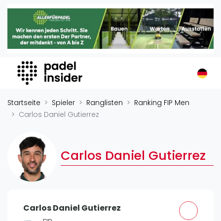
Padel Insider
Home
Padelstandorte
Organisationen
Buchungssysteme
Padel-Shops
Startseite
Spieler
Ranglisten
Ranking FIP Men
Padel-Marken
Carlos Daniel Gutierrez
Padelplatzbauer
Verschiedenes
Carlos Daniel Gutierrez
Veranstaltungen
Turniere
International
Carlos Daniel Gutierrez
Playtomic