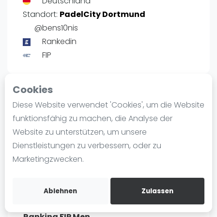
Deutschland
Ranking
Standort:
PadelCity Dortmund
@bens10nis
Männer
Rankedin
Frauen
FIP
FIP Männer
FIP Frauen
Cookies
Blog
Rangliste Männer Deutschland
Diese Website verwendet 'Cookies', um die Website
Was ist padel
Profil
funktionsfähig zu machen, die Analyse der
Die Geschichte von Padel
Website zu unterstützen, um unsere
Regeln und Punktzählung
Dienstleistungen zu verbessern, oder zu
POSITIE
PT
Padel Schläge
Marketingzwecken.
5
7.252
#
Bandeja - Vibora
Video
Ablehnen
Zulassen
Padel Basistechnik
Ranking FIP Men