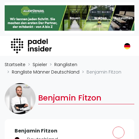
Padel Insider
Home
Padelstandorte
Organisationen
Buchungssysteme
Padel-Shops
Startseite
Spieler
Ranglisten
Padel-Marken
Rangliste Männer Deutschland
Benjamin Fitzon
Padelplatzbauer
Verschiedenes
Benjamin Fitzon
Veranstaltungen
Turniere
International
Benjamin Fitzon
Playtomic