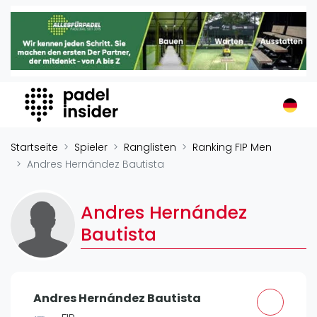
Padel Insider
Home
Padelstandorte
Organisationen
Buchungssysteme
Padel-Shops
Startseite
Spieler
Ranglisten
Ranking FIP Men
Padel-Marken
Andres Hernández Bautista
Padelplatzbauer
Verschiedenes
Andres Hernández
Bautista
Veranstaltungen
Turniere
International
Andres Hernández Bautista
Playtomic