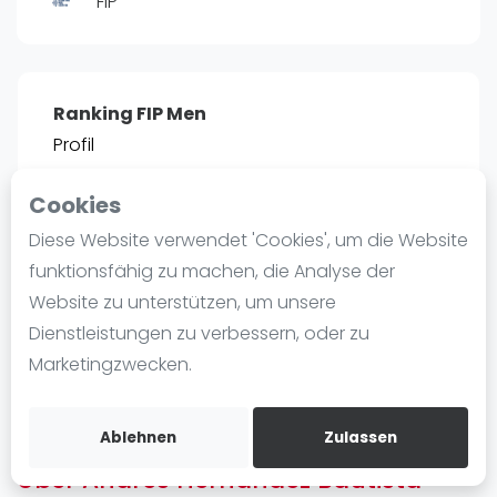
FIP
Ranking
Männer
Frauen
Ranking FIP Men
FIP Männer
Profil
FIP Frauen
Cookies
Blog
POSITIE
PT
Diese Website verwendet 'Cookies', um die Website
2466
0
#
13
Was ist padel
funktionsfähig zu machen, die Analyse der
Die Geschichte von Padel
Website zu unterstützen, um unsere
Regeln und Punktzählung
Dienstleistungen zu verbessern, oder zu
Padel Schläge
Bist du
Andres Hernández Bautista
?
Marketingzwecken.
Bandeja - Vibora
Kostenloses Konto erstellen
Video
Ablehnen
Zulassen
Über Andres Hernández Bautista
Padel Basistechnik