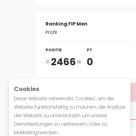
Verschiedenes
FIP Frauen
Ranking FIP Men
Profil
POSITIE
PT
2466
0
#
13
Cookies
Bist du
Andrea Lucchesi
?
Diese Website verwendet 'Cookies', um die
Website funktionsfähig zu machen, die Analyse
Über Andrea Lucchesi
der Website zu unterstützen, um unsere
Dienstleistungen zu verbessern, oder zu
Marketingzwecken.