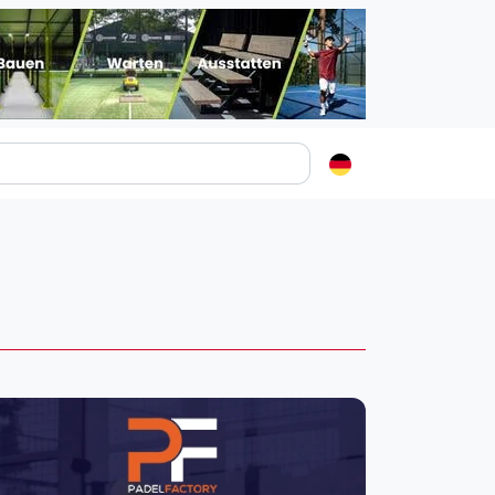
Padelstädte
Login
lin
mburg
nchen
ln
ankfurt am Main
uttgart
sseldorf