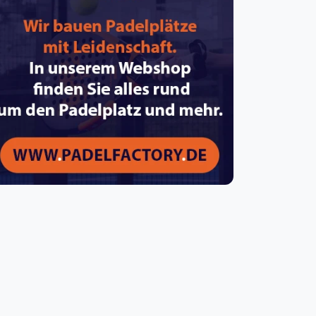
pzig
rtmund
sen