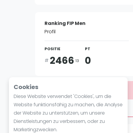
Verschiedenes
FIP Frauen
Ranking FIP Men
Profil
POSITIE
PT
2466
0
#
13
Cookies
Bist du
Andre Zhou
?
Diese Website verwendet 'Cookies', um die
Website funktionsfähig zu machen, die Analyse
Über Andre Zhou
der Website zu unterstützen, um unsere
Dienstleistungen zu verbessern, oder zu
Marketingzwecken.