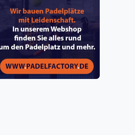
pzig
rtmund
sen