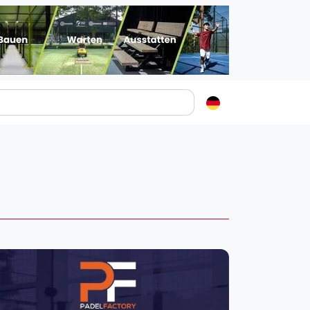
Padelstädte
Login
lin
mburg
nchen
ln
ankfurt am Main
uttgart
sseldorf