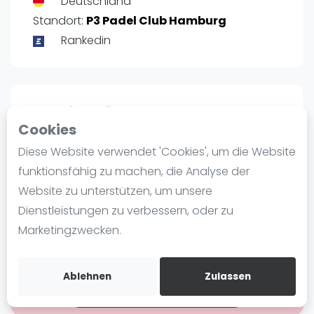
Deutschland
Ranking
Standort:
P3 Padel Club Hamburg
Rankedin
Männer
Frauen
FIP Männer
FIP Frauen
Rangliste Männer Deutschland
Cookies
Profil
Blog
Diese Website verwendet 'Cookies', um die Website
Was ist padel
funktionsfähig zu machen, die Analyse der
POSITIE
PT
Die Geschichte von Padel
Website zu unterstützen, um unsere
5146
70
#
89
Regeln und Punktzählung
Dienstleistungen zu verbessern, oder zu
Padel Schläge
Marketingzwecken.
Bandeja - Vibora
Bist du
Andre Kumbier
?
Video
Ablehnen
Zulassen
Kostenloses Konto erstellen
Padel Basistechnik