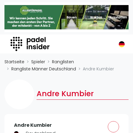
Padel Insider
Home
Padelstandorte
Organisationen
Buchungssysteme
Padel-Shops
Startseite
Spieler
Ranglisten
Padel-Marken
Rangliste Männer Deutschland
Andre Kumbier
Padelplatzbauer
Verschiedenes
Andre Kumbier
Veranstaltungen
Turniere
International
Andre Kumbier
Playtomic