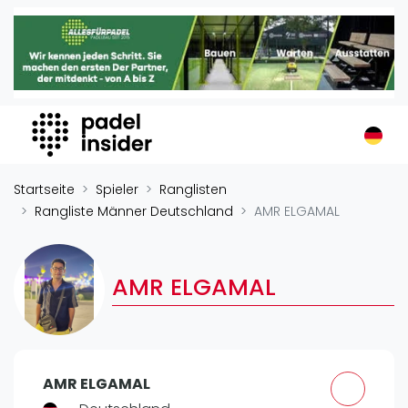
Padel Insider
Home
Padelstandorte
Organisationen
Buchungssysteme
Padel-Shops
Startseite
Spieler
Ranglisten
Padel-Marken
Rangliste Männer Deutschland
AMR ELGAMAL
Padelplatzbauer
Verschiedenes
AMR ELGAMAL
Veranstaltungen
Turniere
International
AMR ELGAMAL
Playtomic