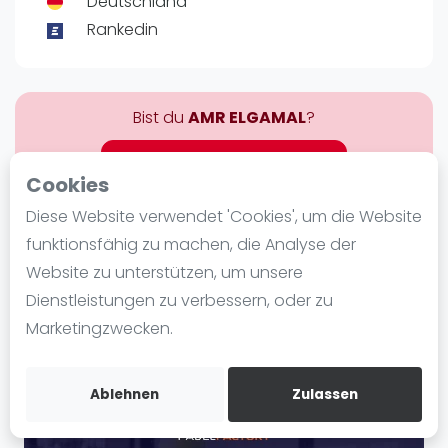
Deutschland
Ranking
Rankedin
Männer
Frauen
Bist du
AMR ELGAMAL
?
FIP Männer
FIP Frauen
Kostenloses Konto erstellen
Cookies
Blog
Diese Website verwendet 'Cookies', um die Website
Über AMR ELGAMAL
Was ist padel
funktionsfähig zu machen, die Analyse der
Die Geschichte von Padel
Website zu unterstützen, um unsere
Regeln und Punktzählung
Dienstleistungen zu verbessern, oder zu
Padel Schläge
Marketingzwecken.
Bandeja - Vibora
Video
Ablehnen
Zulassen
Padel Basistechnik