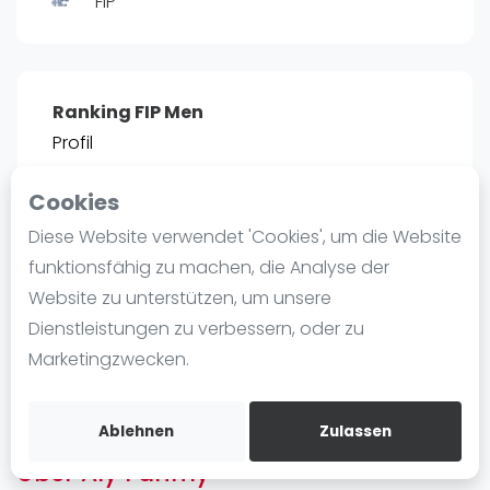
FIP
Ranking
Männer
Frauen
Ranking FIP Men
FIP Männer
Profil
FIP Frauen
Cookies
Blog
POSITIE
PT
Diese Website verwendet 'Cookies', um die Website
2466
0
#
13
Was ist padel
funktionsfähig zu machen, die Analyse der
Die Geschichte von Padel
Website zu unterstützen, um unsere
Regeln und Punktzählung
Dienstleistungen zu verbessern, oder zu
Padel Schläge
Bist du
Aly Fahmy
?
Marketingzwecken.
Bandeja - Vibora
Kostenloses Konto erstellen
Video
Ablehnen
Zulassen
Über Aly Fahmy
Padel Basistechnik