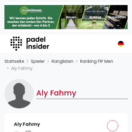
Padel Insider
Home
Padelstandorte
Organisationen
Buchungssysteme
Padel-Shops
Startseite
Spieler
Ranglisten
Ranking FIP Men
Padel-Marken
Aly Fahmy
Padelplatzbauer
Verschiedenes
Aly Fahmy
Veranstaltungen
Turniere
International
Aly Fahmy
Playtomic