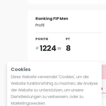
Verschiedenes
FIP Frauen
Ranking FIP Men
Profil
POSITIE
PT
1224
8
#
30
Cookies
Bist du
Alvaro Pozo Marroyo
?
Diese Website verwendet 'Cookies', um die
Website funktionsfähig zu machen, die Analyse
Über Alvaro Pozo Marroyo
der Website zu unterstützen, um unsere
Dienstleistungen zu verbessern, oder zu
Marketingzwecken.