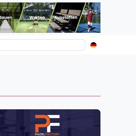
Padelstädte
Login
lin
mburg
nchen
ln
ankfurt am Main
uttgart
sseldorf