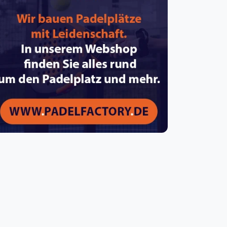
pzig
rtmund
sen