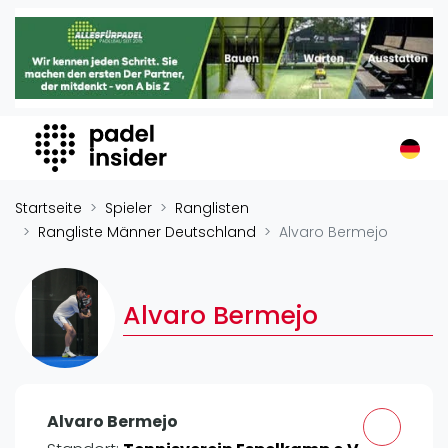
Padel Insider
Home
Padelstandorte
Organisationen
Buchungssysteme
Padel-Shops
Startseite
Spieler
Ranglisten
Padel-Marken
Rangliste Männer Deutschland
Alvaro Bermejo
Padelplatzbauer
Verschiedenes
Alvaro Bermejo
Veranstaltungen
Turniere
International
Alvaro Bermejo
Playtomic