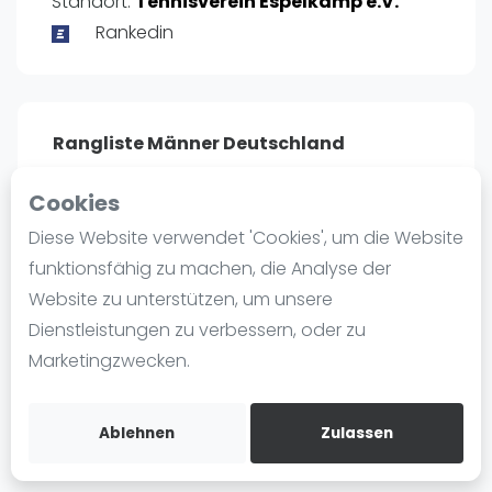
Standort:
Tennisverein Espelkamp e.V.
Ranking
Rankedin
Männer
Frauen
FIP Männer
Rangliste Männer Deutschland
FIP Frauen
Profil
Cookies
Blog
Diese Website verwendet 'Cookies', um die Website
POSITIE
PT
Was ist padel
funktionsfähig zu machen, die Analyse der
273
1.672
#
4
Die Geschichte von Padel
Website zu unterstützen, um unsere
Regeln und Punktzählung
Dienstleistungen zu verbessern, oder zu
Padel Schläge
Marketingzwecken.
Bandeja - Vibora
Bist du
Alvaro Bermejo
?
Video
Kostenloses Konto erstellen
Ablehnen
Zulassen
Padel Basistechnik