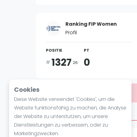
Verschiedenes
FIP Frauen
Ranking FIP Women
Profil
POSITIE
PT
1327
0
#
26
Cookies
Bist du
Alice Neves
?
Diese Website verwendet 'Cookies', um die
Website funktionsfähig zu machen, die Analyse
Über Alice Neves
der Website zu unterstützen, um unsere
Dienstleistungen zu verbessern, oder zu
Marketingzwecken.