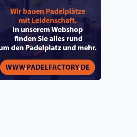
pzig
rtmund
sen