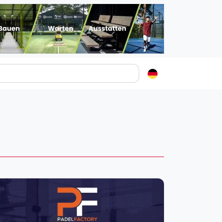
Padelstädte
Login
lin
mburg
nchen
ln
ankfurt am Main
uttgart
sseldorf