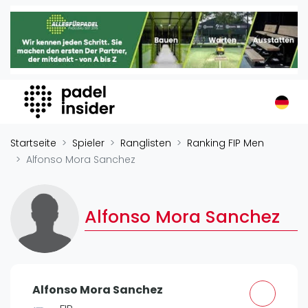
Padel Insider
Home
Padelstandorte
Organisationen
Buchungssysteme
Padel-Shops
Startseite
Spieler
Ranglisten
Ranking FIP Men
Padel-Marken
Alfonso Mora Sanchez
Padelplatzbauer
Verschiedenes
Alfonso Mora Sanchez
Veranstaltungen
Turniere
International
Alfonso Mora Sanchez
Playtomic