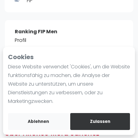
FIP
Ranking
Männer
Frauen
Ranking FIP Men
FIP Männer
Profil
FIP Frauen
Cookies
Blog
POSITIE
PT
Diese Website verwendet 'Cookies', um die Website
2466
0
#
13
Was ist padel
funktionsfähig zu machen, die Analyse der
Die Geschichte von Padel
Website zu unterstützen, um unsere
Regeln und Punktzählung
Dienstleistungen zu verbessern, oder zu
Padel Schläge
Bist du
Alfonso Mora Sanchez
?
Marketingzwecken.
Bandeja - Vibora
Kostenloses Konto erstellen
Video
Ablehnen
Zulassen
Über Alfonso Mora Sanchez
Padel Basistechnik