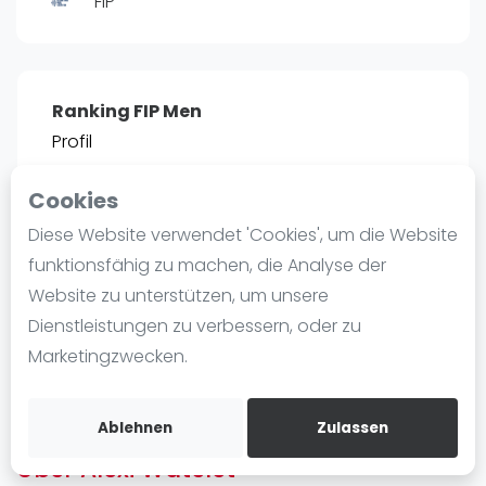
FIP
Ranking
Männer
Frauen
Ranking FIP Men
FIP Männer
Profil
FIP Frauen
Cookies
Blog
POSITIE
PT
Diese Website verwendet 'Cookies', um die Website
2466
0
#
13
Was ist padel
funktionsfähig zu machen, die Analyse der
Die Geschichte von Padel
Website zu unterstützen, um unsere
Regeln und Punktzählung
Dienstleistungen zu verbessern, oder zu
Padel Schläge
Bist du
Alexi Watelet
?
Marketingzwecken.
Bandeja - Vibora
Kostenloses Konto erstellen
Video
Ablehnen
Zulassen
Über Alexi Watelet
Padel Basistechnik