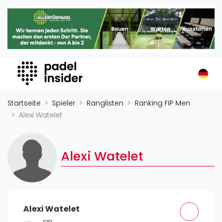
Padel Insider
Home
Padelstandorte
Organisationen
Buchungssysteme
Padel-Shops
Startseite
Spieler
Ranglisten
Ranking FIP Men
Padel-Marken
Alexi Watelet
Padelplatzbauer
Verschiedenes
Alexi Watelet
Veranstaltungen
Turniere
International
Alexi Watelet
Playtomic