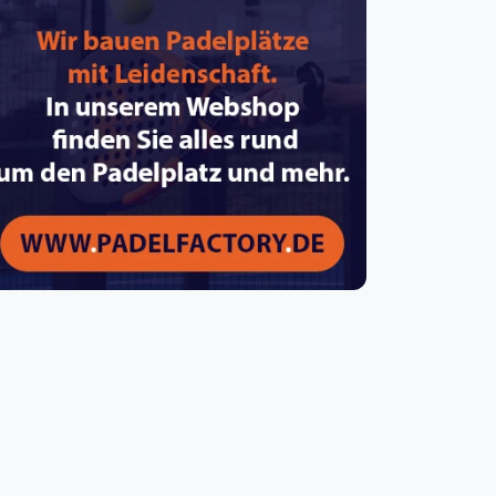
pzig
rtmund
sen