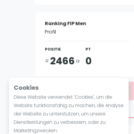
Verschiedenes
FIP Frauen
Ranking FIP Men
Profil
POSITIE
PT
2466
0
#
13
Cookies
Bist du
Alexandre Valentin
?
Diese Website verwendet 'Cookies', um die
Website funktionsfähig zu machen, die Analyse
Über Alexandre Valentin
der Website zu unterstützen, um unsere
Dienstleistungen zu verbessern, oder zu
Marketingzwecken.