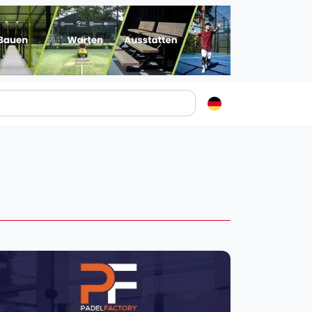
Padelstädte
Login
lin
mburg
nchen
ln
ankfurt am Main
uttgart
sseldorf