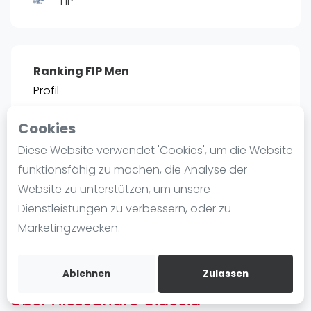
FIP
Ranking
Männer
Frauen
Ranking FIP Men
FIP Männer
Profil
FIP Frauen
Cookies
Blog
POSITIE
PT
Diese Website verwendet 'Cookies', um die Website
1339
7
#
39
Was ist padel
funktionsfähig zu machen, die Analyse der
Die Geschichte von Padel
Website zu unterstützen, um unsere
Regeln und Punktzählung
Dienstleistungen zu verbessern, oder zu
Padel Schläge
Bist du
Alessandro Ciaccia
?
Marketingzwecken.
Bandeja - Vibora
Kostenloses Konto erstellen
Video
Ablehnen
Zulassen
Über Alessandro Ciaccia
Padel Basistechnik