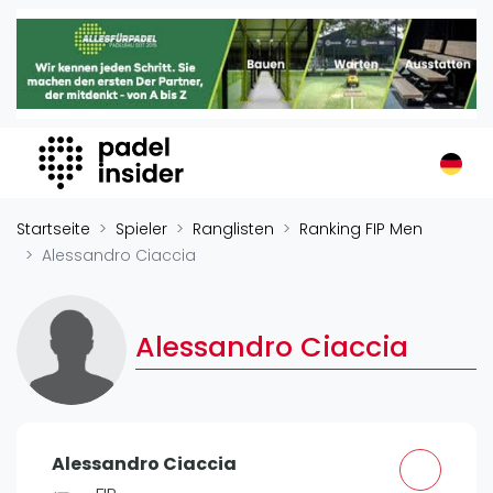
Padel Insider
Home
Padelstandorte
Organisationen
Buchungssysteme
Padel-Shops
Startseite
Spieler
Ranglisten
Ranking FIP Men
Padel-Marken
Alessandro Ciaccia
Padelplatzbauer
Verschiedenes
Alessandro Ciaccia
Veranstaltungen
Turniere
International
Alessandro Ciaccia
Playtomic