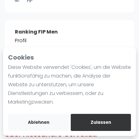
FIP
Ranking
Männer
Frauen
Ranking FIP Men
FIP Männer
Profil
FIP Frauen
Cookies
Blog
POSITIE
PT
Diese Website verwendet 'Cookies', um die Website
2466
0
#
13
Was ist padel
funktionsfähig zu machen, die Analyse der
Die Geschichte von Padel
Website zu unterstützen, um unsere
Regeln und Punktzählung
Dienstleistungen zu verbessern, oder zu
Padel Schläge
Bist du
Alessandro Cervellati
?
Marketingzwecken.
Bandeja - Vibora
Kostenloses Konto erstellen
Video
Ablehnen
Zulassen
Über Alessandro Cervellati
Padel Basistechnik