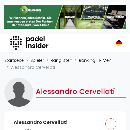
Padel Insider
Home
Padelstandorte
Organisationen
Buchungssysteme
Padel-Shops
Startseite
Spieler
Ranglisten
Ranking FIP Men
Padel-Marken
Alessandro Cervellati
Padelplatzbauer
Verschiedenes
Alessandro Cervellati
Veranstaltungen
Turniere
International
Alessandro Cervellati
Playtomic