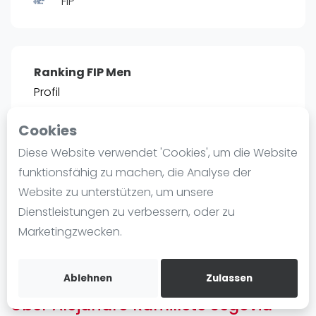
FIP
Ranking
Männer
Frauen
Ranking FIP Men
FIP Männer
Profil
FIP Frauen
Cookies
Blog
POSITIE
PT
Diese Website verwendet 'Cookies', um die Website
2466
0
#
13
Was ist padel
funktionsfähig zu machen, die Analyse der
Die Geschichte von Padel
Website zu unterstützen, um unsere
Regeln und Punktzählung
Dienstleistungen zu verbessern, oder zu
Padel Schläge
Bist du
Alejandro Ramillete Segovia
?
Marketingzwecken.
Bandeja - Vibora
Kostenloses Konto erstellen
Video
Ablehnen
Zulassen
Über Alejandro Ramillete Segovia
Padel Basistechnik