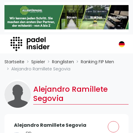
Padel Insider
Home
Padelstandorte
Organisationen
Buchungssysteme
Padel-Shops
Startseite
Spieler
Ranglisten
Ranking FIP Men
Padel-Marken
Alejandro Ramillete Segovia
Padelplatzbauer
Verschiedenes
Alejandro Ramillete
Segovia
Veranstaltungen
Turniere
International
Alejandro Ramillete Segovia
Playtomic