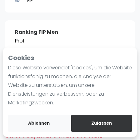
FIP
Ranking
Männer
Frauen
Ranking FIP Men
FIP Männer
Profil
FIP Frauen
Cookies
Blog
POSITIE
PT
Diese Website verwendet 'Cookies', um die Website
2466
0
#
13
Was ist padel
funktionsfähig zu machen, die Analyse der
Die Geschichte von Padel
Website zu unterstützen, um unsere
Regeln und Punktzählung
Dienstleistungen zu verbessern, oder zu
Padel Schläge
Bist du
Alejandro Marrufo Ruiz
?
Marketingzwecken.
Bandeja - Vibora
Kostenloses Konto erstellen
Video
Ablehnen
Zulassen
Über Alejandro Marrufo Ruiz
Padel Basistechnik