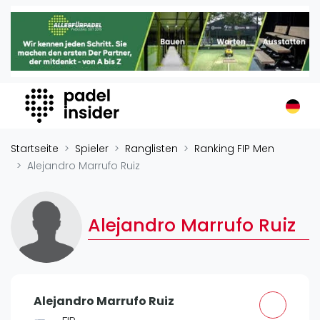
Padel Insider
Home
Padelstandorte
Organisationen
Buchungssysteme
Padel-Shops
Startseite
Spieler
Ranglisten
Ranking FIP Men
Padel-Marken
Alejandro Marrufo Ruiz
Padelplatzbauer
Verschiedenes
Alejandro Marrufo Ruiz
Veranstaltungen
Turniere
International
Alejandro Marrufo Ruiz
Playtomic