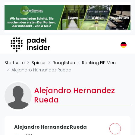
Padel Insider
Home
Padelstandorte
Organisationen
Buchungssysteme
Padel-Shops
Startseite
Spieler
Ranglisten
Ranking FIP Men
Padel-Marken
Alejandro Hernandez Rueda
Padelplatzbauer
Verschiedenes
Alejandro Hernandez
Rueda
Veranstaltungen
Turniere
International
Alejandro Hernandez Rueda
Playtomic