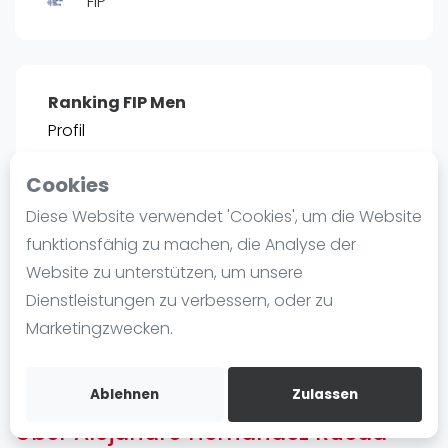
FIP
Ranking
Männer
Frauen
Ranking FIP Men
FIP Männer
Profil
FIP Frauen
Cookies
Blog
POSITIE
PT
Diese Website verwendet 'Cookies', um die Website
2466
0
#
13
Was ist padel
funktionsfähig zu machen, die Analyse der
Die Geschichte von Padel
Website zu unterstützen, um unsere
Regeln und Punktzählung
Dienstleistungen zu verbessern, oder zu
Padel Schläge
Bist du
Alejandro Hernandez Rueda
?
Marketingzwecken.
Bandeja - Vibora
Kostenloses Konto erstellen
Video
Ablehnen
Zulassen
Über Alejandro Hernandez Rueda
Padel Basistechnik