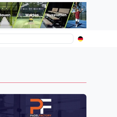
Padelstädte
Login
lin
mburg
nchen
ln
ankfurt am Main
uttgart
sseldorf