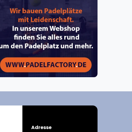
pzig
rtmund
sen
Adresse