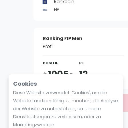
Verschiedenes
Rankedin
FIP Frauen
FIP
Ranking FIP Men
Profil
POSITIE
PT
1005
12
#
31
Cookies
Diese Website verwendet 'Cookies', um die
Website funktionsfähig zu machen, die Analyse
Bist du
Ahmed Shaaban
?
der Website zu unterstützen, um unsere
Dienstleistungen zu verbessern, oder zu
Über Ahmed Shaaban
Marketingzwecken.