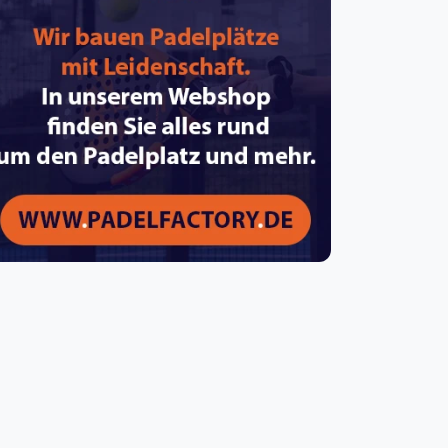
pzig
rtmund
sen