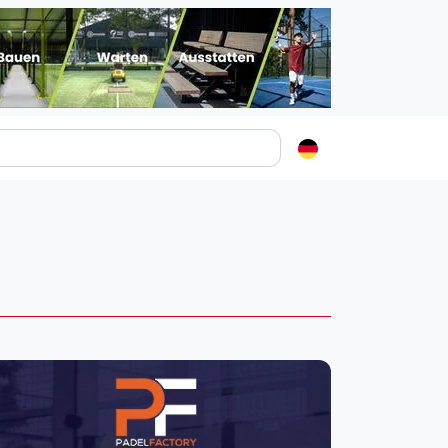
Padelstädte
Login
lin
mburg
nchen
ln
ankfurt am Main
uttgart
sseldorf