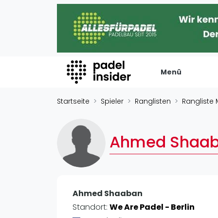
Menü
Padel Insider
Verans
Startseite
Spieler
Ranglisten
Rangliste
Home
Turniere
Padelstandorte
Internation
Ahmed Shaa
Organisationen
Playtomic
Buchungssysteme
Rankin
Padel-Shops
Männer
Padel-Marken
Ahmed Shaaban
Frauen
Padelplatzbauer
Standort:
We Are Padel - Berlin
FIP Männer