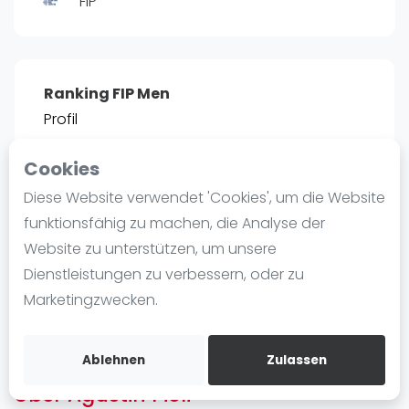
FIP
Ranking
Männer
Frauen
Ranking FIP Men
FIP Männer
Profil
FIP Frauen
Cookies
Blog
POSITIE
PT
Diese Website verwendet 'Cookies', um die Website
2466
0
#
13
Was ist padel
funktionsfähig zu machen, die Analyse der
Die Geschichte von Padel
Website zu unterstützen, um unsere
Regeln und Punktzählung
Dienstleistungen zu verbessern, oder zu
Padel Schläge
Bist du
Agustin Pioli
?
Marketingzwecken.
Bandeja - Vibora
Kostenloses Konto erstellen
Video
Ablehnen
Zulassen
Über Agustin Pioli
Padel Basistechnik