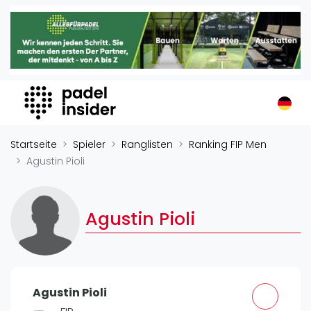
Padel Insider
Home
Padelstandorte
Organisationen
Buchungssysteme
Padel-Shops
Startseite
Spieler
Ranglisten
Ranking FIP Men
Padel-Marken
Agustin Pioli
Padelplatzbauer
Verschiedenes
Agustin Pioli
Veranstaltungen
Turniere
International
Agustin Pioli
Playtomic