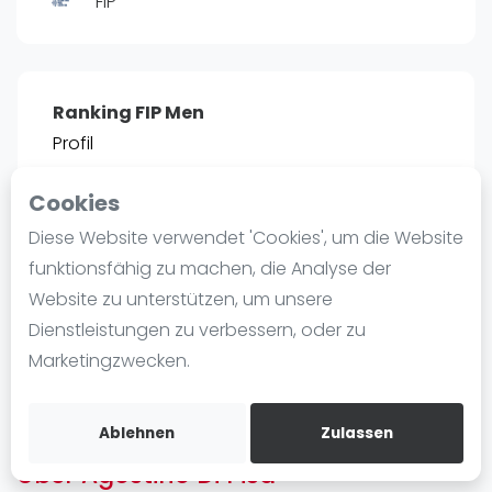
FIP
Ranking
Männer
Frauen
Ranking FIP Men
FIP Männer
Profil
FIP Frauen
Cookies
Blog
POSITIE
PT
Diese Website verwendet 'Cookies', um die Website
2466
0
#
13
Was ist padel
funktionsfähig zu machen, die Analyse der
Die Geschichte von Padel
Website zu unterstützen, um unsere
Regeln und Punktzählung
Dienstleistungen zu verbessern, oder zu
Padel Schläge
Bist du
Agostino Di Pisa
?
Marketingzwecken.
Bandeja - Vibora
Kostenloses Konto erstellen
Video
Ablehnen
Zulassen
Über Agostino Di Pisa
Padel Basistechnik