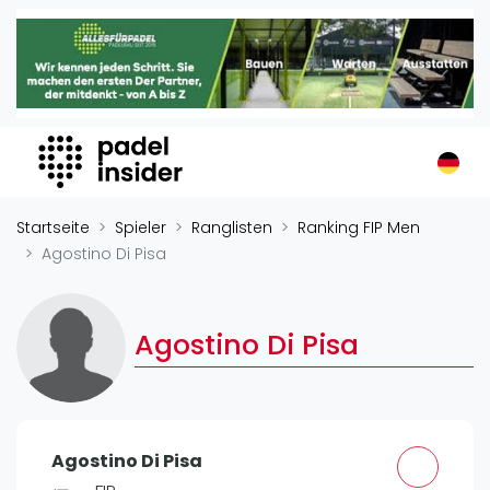
Padel Insider
Home
Padelstandorte
Organisationen
Buchungssysteme
Padel-Shops
Startseite
Spieler
Ranglisten
Ranking FIP Men
Padel-Marken
Agostino Di Pisa
Padelplatzbauer
Verschiedenes
Agostino Di Pisa
Veranstaltungen
Turniere
International
Agostino Di Pisa
Playtomic