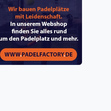
pzig
rtmund
sen