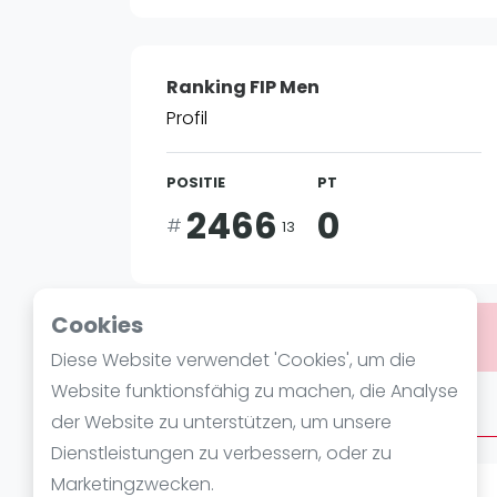
Verschiedenes
FIP Frauen
Ranking FIP Men
Profil
POSITIE
PT
2466
0
#
13
Cookies
Bist du
Adrijus Sveikauskas
?
Diese Website verwendet 'Cookies', um die
Website funktionsfähig zu machen, die Analyse
Über Adrijus Sveikauskas
der Website zu unterstützen, um unsere
Dienstleistungen zu verbessern, oder zu
Marketingzwecken.