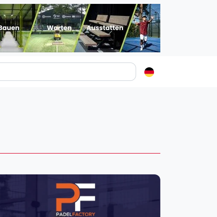
Padelstädte
Login
lin
mburg
nchen
ln
ankfurt am Main
uttgart
sseldorf