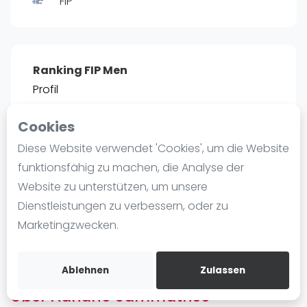
FIP
Ranking
Männer
Frauen
Ranking FIP Men
FIP Männer
Profil
FIP Frauen
Cookies
Blog
POSITIE
PT
Diese Website verwendet 'Cookies', um die Website
2466
0
#
13
Was ist padel
funktionsfähig zu machen, die Analyse der
Die Geschichte von Padel
Website zu unterstützen, um unsere
Regeln und Punktzählung
Dienstleistungen zu verbessern, oder zu
Padel Schläge
Bist du
Adriano Sammatrice
?
Marketingzwecken.
Bandeja - Vibora
Kostenloses Konto erstellen
Video
Ablehnen
Zulassen
Über Adriano Sammatrice
Padel Basistechnik