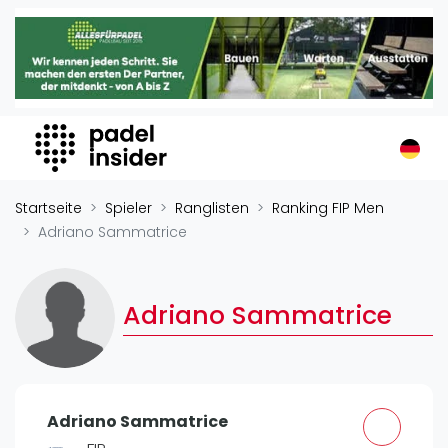
Padel Insider
Home
Padelstandorte
Organisationen
Buchungssysteme
Padel-Shops
Startseite
Spieler
Ranglisten
Ranking FIP Men
Padel-Marken
Adriano Sammatrice
Padelplatzbauer
Verschiedenes
Adriano Sammatrice
Veranstaltungen
Turniere
International
Adriano Sammatrice
Playtomic