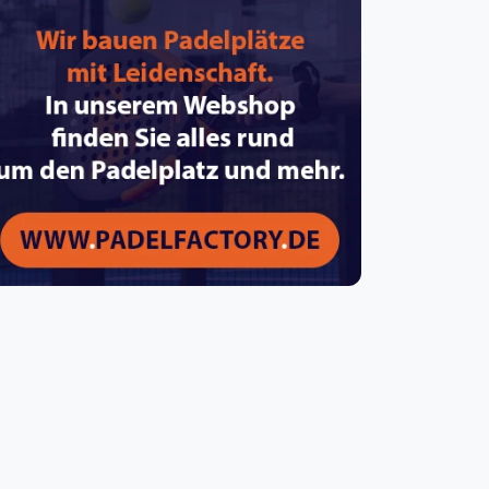
pzig
rtmund
sen