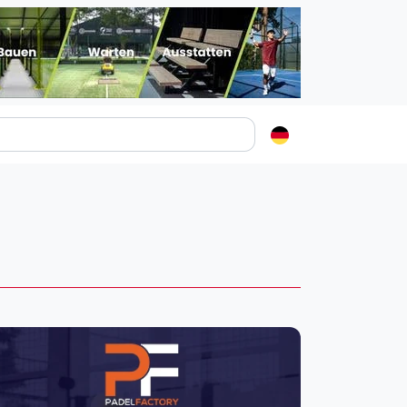
Padelstädte
Login
lin
mburg
nchen
ln
ankfurt am Main
uttgart
sseldorf