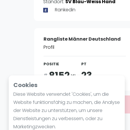
Verschiedenes
Standort:
SV Blau-Weiss Hand
FIP Frauen
Rankedin
Rangliste Männer Deutschland
Profil
POSITIE
PT
8152
23
#
141
Cookies
Diese Website verwendet 'Cookies', um die
Website funktionsfähig zu machen, die Analyse
Bist du
ADRIAN LECHNER
?
der Website zu unterstützen, um unsere
Dienstleistungen zu verbessern, oder zu
Über ADRIAN LECHNER
Marketingzwecken.