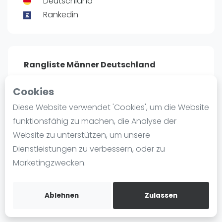
Deutschland
Ranking
Rankedin
Männer
Frauen
FIP Männer
Rangliste Männer Deutschland
FIP Frauen
Profil
Cookies
Blog
Diese Website verwendet 'Cookies', um die Website
POSITIE
PT
Was ist padel
funktionsfähig zu machen, die Analyse der
7012
34
#
107
Die Geschichte von Padel
Website zu unterstützen, um unsere
Regeln und Punktzählung
Dienstleistungen zu verbessern, oder zu
Padel Schläge
Marketingzwecken.
Bandeja - Vibora
Bist du
Adrian Gerloff
?
Video
Kostenloses Konto erstellen
Ablehnen
Zulassen
Padel Basistechnik