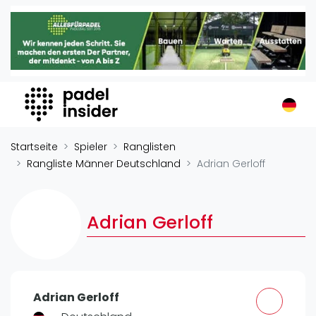
Padel Insider
Home
Padelstandorte
Organisationen
Buchungssysteme
Padel-Shops
Startseite
Spieler
Ranglisten
Padel-Marken
Rangliste Männer Deutschland
Adrian Gerloff
Padelplatzbauer
Verschiedenes
Adrian Gerloff
Veranstaltungen
Turniere
International
Adrian Gerloff
Playtomic