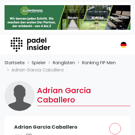
Padel Insider
Home
Padelstandorte
Organisationen
Buchungssysteme
Padel-Shops
Startseite
Spieler
Ranglisten
Ranking FIP Men
Padel-Marken
Adrian Garcia Caballero
Padelplatzbauer
Verschiedenes
Adrian Garcia
Caballero
Veranstaltungen
Turniere
International
Adrian Garcia Caballero
Playtomic