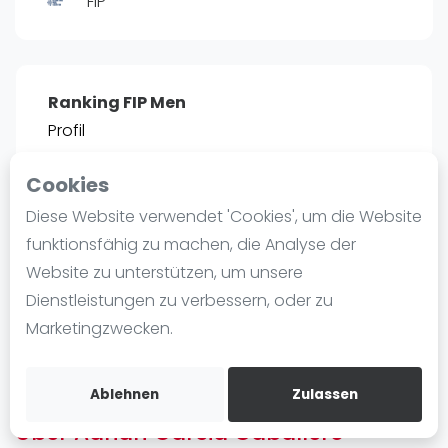
FIP
Ranking
Männer
Frauen
Ranking FIP Men
FIP Männer
Profil
FIP Frauen
Cookies
Blog
POSITIE
PT
Diese Website verwendet 'Cookies', um die Website
800
19
#
13
Was ist padel
funktionsfähig zu machen, die Analyse der
Die Geschichte von Padel
Website zu unterstützen, um unsere
Regeln und Punktzählung
Dienstleistungen zu verbessern, oder zu
Padel Schläge
Bist du
Adrian Garcia Caballero
?
Marketingzwecken.
Bandeja - Vibora
Kostenloses Konto erstellen
Video
Ablehnen
Zulassen
Über Adrian Garcia Caballero
Padel Basistechnik