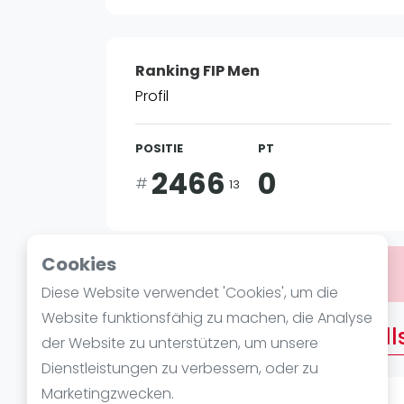
Verschiedenes
FIP Frauen
Ranking FIP Men
Profil
POSITIE
PT
2466
0
#
13
Cookies
Bist du
Adrian Galvez Planells
?
Diese Website verwendet 'Cookies', um die
Website funktionsfähig zu machen, die Analyse
Über Adrian Galvez Planell
der Website zu unterstützen, um unsere
Dienstleistungen zu verbessern, oder zu
Marketingzwecken.