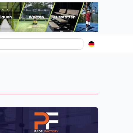
Padelstädte
Login
lin
mburg
nchen
ln
ankfurt am Main
uttgart
sseldorf