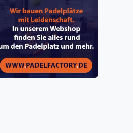
pzig
rtmund
sen