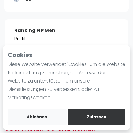
FIP
Ranking
Männer
Frauen
Ranking FIP Men
FIP Männer
Profil
FIP Frauen
Cookies
Blog
POSITIE
PT
Diese Website verwendet 'Cookies', um die Website
2466
0
#
13
Was ist padel
funktionsfähig zu machen, die Analyse der
Die Geschichte von Padel
Website zu unterstützen, um unsere
Regeln und Punktzählung
Dienstleistungen zu verbessern, oder zu
Padel Schläge
Bist du
Adrian Corona Roldan
?
Marketingzwecken.
Bandeja - Vibora
Kostenloses Konto erstellen
Video
Ablehnen
Zulassen
Über Adrian Corona Roldan
Padel Basistechnik