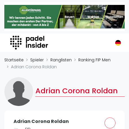
Padel Insider
Home
Padelstandorte
Organisationen
Buchungssysteme
Padel-Shops
Startseite
Spieler
Ranglisten
Ranking FIP Men
Padel-Marken
Adrian Corona Roldan
Padelplatzbauer
Verschiedenes
Adrian Corona Roldan
Veranstaltungen
Turniere
International
Adrian Corona Roldan
Playtomic