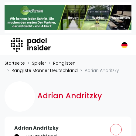
Padel Insider
Home
Padelstandorte
Organisationen
Buchungssysteme
Padel-Shops
Startseite
Spieler
Ranglisten
Padel-Marken
Rangliste Männer Deutschland
Adrian Andritzky
Padelplatzbauer
Verschiedenes
Adrian Andritzky
Veranstaltungen
Turniere
International
Adrian Andritzky
Playtomic