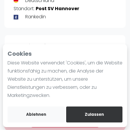
Deutschland
Ranking
Standort:
Post SV Hannover
Rankedin
Männer
Frauen
FIP Männer
FIP Frauen
Rangliste Männer Deutschland
Cookies
Profil
Blog
Diese Website verwendet 'Cookies', um die Website
Was ist padel
funktionsfähig zu machen, die Analyse der
POSITIE
PT
Die Geschichte von Padel
Website zu unterstützen, um unsere
5698
55
#
87
Regeln und Punktzählung
Dienstleistungen zu verbessern, oder zu
Padel Schläge
Marketingzwecken.
Bandeja - Vibora
Bist du
Adrian Andritzky
?
Video
Ablehnen
Zulassen
Kostenloses Konto erstellen
Padel Basistechnik