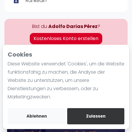
Rankedin
Ranking
Männer
Bist du
Adolfo Darias Pérez
?
Frauen
FIP Männer
Kostenloses Konto erstellen
FIP Frauen
Cookies
Blog
Über Adolfo Darias Pérez
Diese Website verwendet 'Cookies', um die Website
Was ist padel
funktionsfähig zu machen, die Analyse der
Die Geschichte von Padel
Website zu unterstützen, um unsere
Regeln und Punktzählung
Dienstleistungen zu verbessern, oder zu
Padel Schläge
Marketingzwecken.
Bandeja - Vibora
Video
Ablehnen
Zulassen
Padel Basistechnik