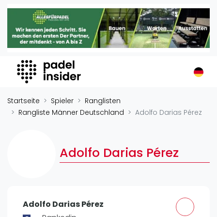
Padel Insider
Home
Padelstandorte
Organisationen
Buchungssysteme
Padel-Shops
Startseite
Spieler
Ranglisten
Padel-Marken
Rangliste Männer Deutschland
Adolfo Darias Pérez
Padelplatzbauer
Verschiedenes
Adolfo Darias Pérez
Veranstaltungen
Turniere
International
Adolfo Darias Pérez
Playtomic