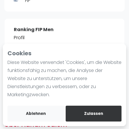
FIP
Ranking
Männer
Frauen
Ranking FIP Men
FIP Männer
Profil
FIP Frauen
Cookies
Blog
POSITIE
PT
Diese Website verwendet 'Cookies', um die Website
2466
0
#
13
Was ist padel
funktionsfähig zu machen, die Analyse der
Die Geschichte von Padel
Website zu unterstützen, um unsere
Regeln und Punktzählung
Dienstleistungen zu verbessern, oder zu
Padel Schläge
Bist du
Adham Salem
?
Marketingzwecken.
Bandeja - Vibora
Kostenloses Konto erstellen
Video
Ablehnen
Zulassen
Über Adham Salem
Padel Basistechnik