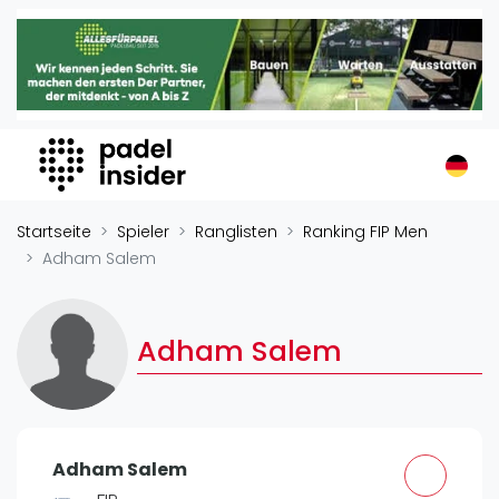
Padel Insider
Home
Padelstandorte
Organisationen
Buchungssysteme
Padel-Shops
Startseite
Spieler
Ranglisten
Ranking FIP Men
Padel-Marken
Adham Salem
Padelplatzbauer
Verschiedenes
Adham Salem
Veranstaltungen
Turniere
International
Adham Salem
Playtomic