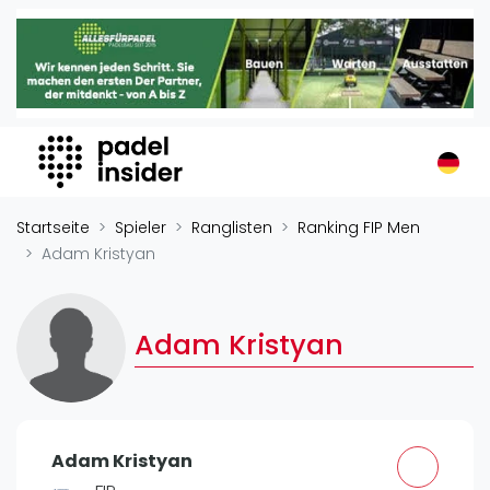
Padel Insider
Home
Padelstandorte
Organisationen
Buchungssysteme
Padel-Shops
Startseite
Spieler
Ranglisten
Ranking FIP Men
Padel-Marken
Adam Kristyan
Padelplatzbauer
Verschiedenes
Adam Kristyan
Veranstaltungen
Turniere
International
Adam Kristyan
Playtomic