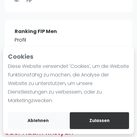
FIP
Ranking
Männer
Frauen
Ranking FIP Men
FIP Männer
Profil
FIP Frauen
Cookies
Blog
POSITIE
PT
Diese Website verwendet 'Cookies', um die Website
2466
0
#
13
Was ist padel
funktionsfähig zu machen, die Analyse der
Die Geschichte von Padel
Website zu unterstützen, um unsere
Regeln und Punktzählung
Dienstleistungen zu verbessern, oder zu
Padel Schläge
Bist du
Adam Kristyan
?
Marketingzwecken.
Bandeja - Vibora
Kostenloses Konto erstellen
Video
Ablehnen
Zulassen
Über Adam Kristyan
Padel Basistechnik