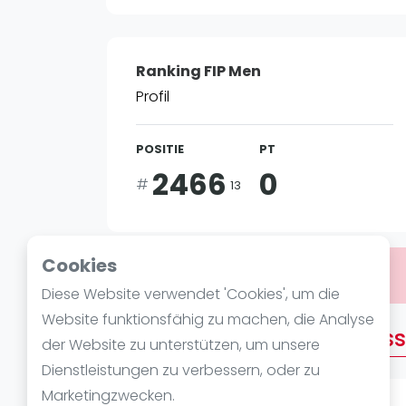
Verschiedenes
FIP Frauen
Ranking FIP Men
Profil
POSITIE
PT
2466
0
#
13
Cookies
Bist du
Abraham Samuel Assane
?
Diese Website verwendet 'Cookies', um die
Website funktionsfähig zu machen, die Analyse
Über Abraham Samuel As
der Website zu unterstützen, um unsere
Dienstleistungen zu verbessern, oder zu
Marketingzwecken.