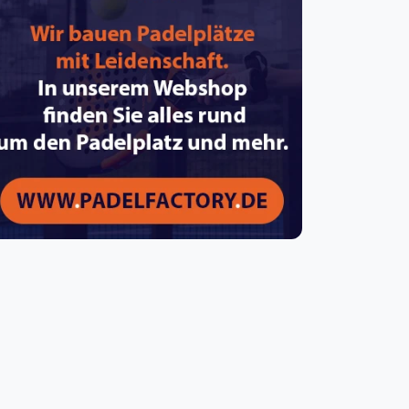
pzig
rtmund
sen