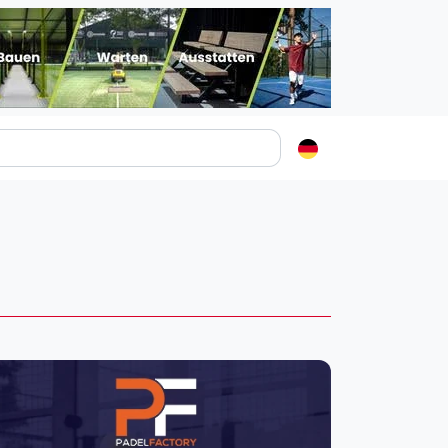
Padelstädte
Login
lin
mburg
nchen
ln
ankfurt am Main
uttgart
sseldorf