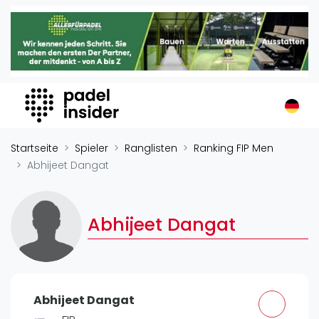
Padel Insider
Home
Padelstandorte
Organisationen
Buchungssysteme
Padel-Shops
Startseite
Spieler
Ranglisten
Ranking FIP Men
Padel-Marken
Abhijeet Dangat
Padelplatzbauer
Verschiedenes
Abhijeet Dangat
Veranstaltungen
Turniere
International
Abhijeet Dangat
Playtomic