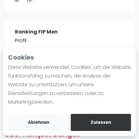
FIP
Ranking
Männer
Frauen
Ranking FIP Men
FIP Männer
Profil
FIP Frauen
Cookies
Blog
POSITIE
PT
Diese Website verwendet 'Cookies', um die Website
2466
0
#
13
Was ist padel
funktionsfähig zu machen, die Analyse der
Die Geschichte von Padel
Website zu unterstützen, um unsere
Regeln und Punktzählung
Dienstleistungen zu verbessern, oder zu
Padel Schläge
Bist du
Abhijeet Dangat
?
Marketingzwecken.
Bandeja - Vibora
Kostenloses Konto erstellen
Video
Ablehnen
Zulassen
Über Abhijeet Dangat
Padel Basistechnik