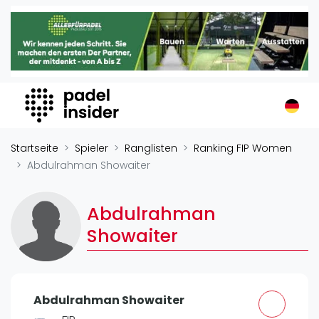
Padel Insider
Home
Padelstandorte
Organisationen
Buchungssysteme
Padel-Shops
Startseite
Spieler
Ranglisten
Ranking FIP Women
Padel-Marken
Abdulrahman Showaiter
Padelplatzbauer
Verschiedenes
Abdulrahman
Showaiter
Veranstaltungen
Turniere
International
Abdulrahman Showaiter
Playtomic