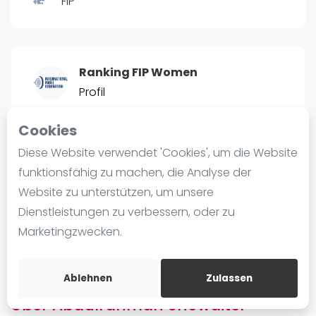
FIP
Ranking
Männer
Frauen
Ranking FIP Women
FIP Männer
Profil
FIP Frauen
Cookies
Blog
POSITIE
PT
Diese Website verwendet 'Cookies', um die Website
1327
0
#
26
Was ist padel
funktionsfähig zu machen, die Analyse der
Die Geschichte von Padel
Website zu unterstützen, um unsere
Regeln und Punktzählung
Dienstleistungen zu verbessern, oder zu
Padel Schläge
Bist du
Abdulrahman Showaiter
?
Marketingzwecken.
Bandeja - Vibora
Kostenloses Konto erstellen
Video
Ablehnen
Zulassen
Über Abdulrahman Showaiter
Padel Basistechnik