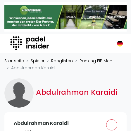
Padel Insider
Home
Padelstandorte
Organisationen
Buchungssysteme
Padel-Shops
Startseite
Spieler
Ranglisten
Ranking FIP Men
Padel-Marken
Abdulrahman Karaidi
Padelplatzbauer
Verschiedenes
Abdulrahman Karaidi
Veranstaltungen
Turniere
International
Abdulrahman Karaidi
Playtomic