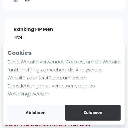
FIP
Ranking
Männer
Frauen
Ranking FIP Men
FIP Männer
Profil
FIP Frauen
Cookies
Blog
POSITIE
PT
Diese Website verwendet 'Cookies', um die Website
2466
0
#
13
Was ist padel
funktionsfähig zu machen, die Analyse der
Die Geschichte von Padel
Website zu unterstützen, um unsere
Regeln und Punktzählung
Dienstleistungen zu verbessern, oder zu
Padel Schläge
Bist du
Abdulrahman Karaidi
?
Marketingzwecken.
Bandeja - Vibora
Kostenloses Konto erstellen
Video
Ablehnen
Zulassen
Über Abdulrahman Karaidi
Padel Basistechnik