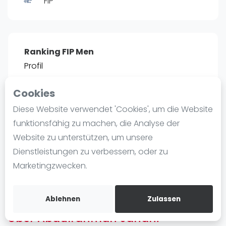
FIP
Ranking
Männer
Frauen
Ranking FIP Men
FIP Männer
Profil
FIP Frauen
Cookies
Blog
POSITIE
PT
Diese Website verwendet 'Cookies', um die Website
1850
3
#
63
Was ist padel
funktionsfähig zu machen, die Analyse der
Die Geschichte von Padel
Website zu unterstützen, um unsere
Regeln und Punktzählung
Dienstleistungen zu verbessern, oder zu
Padel Schläge
Bist du
Abdulrahman Janahi
?
Marketingzwecken.
Bandeja - Vibora
Kostenloses Konto erstellen
Video
Ablehnen
Zulassen
Über Abdulrahman Janahi
Padel Basistechnik