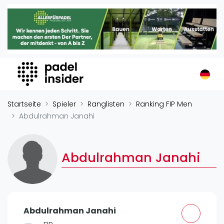
Padel Insider
Home
Padelstandorte
Organisationen
Buchungssysteme
Padel-Shops
Startseite
Spieler
Ranglisten
Ranking FIP Men
Padel-Marken
Abdulrahman Janahi
Padelplatzbauer
Verschiedenes
Abdulrahman Janahi
Veranstaltungen
Turniere
International
Abdulrahman Janahi
Playtomic