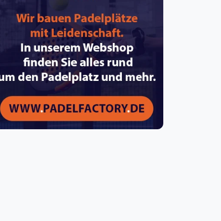
pzig
rtmund
sen