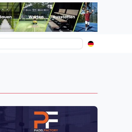
Padelstädte
Login
lin
mburg
nchen
ln
ankfurt am Main
uttgart
sseldorf