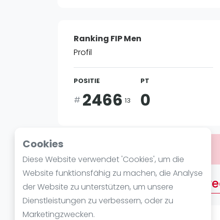
Verschiedenes
FIP Frauen
Ranking FIP Men
Profil
POSITIE
PT
2466
0
#
13
Cookies
Bist du
Abdulrahman Aljebreen
?
Diese Website verwendet 'Cookies', um die
Website funktionsfähig zu machen, die Analyse
Über Abdulrahman Aljebr
der Website zu unterstützen, um unsere
Dienstleistungen zu verbessern, oder zu
Marketingzwecken.