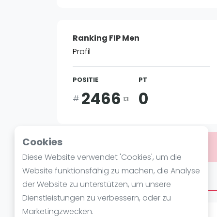
Verschiedenes
FIP Frauen
Ranking FIP Men
Profil
POSITIE
PT
2466
0
#
13
Cookies
Bist du
Abdullelah Alqhtani
?
Diese Website verwendet 'Cookies', um die
Website funktionsfähig zu machen, die Analyse
Über Abdullelah Alqhtani
der Website zu unterstützen, um unsere
Dienstleistungen zu verbessern, oder zu
Marketingzwecken.