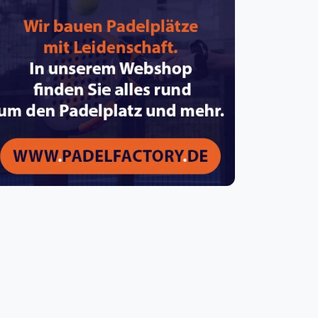
pzig
rtmund
sen