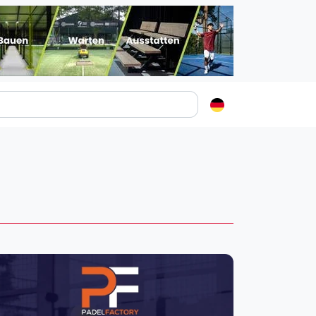
Padelstädte
Login
lin
mburg
nchen
ln
ankfurt am Main
uttgart
sseldorf