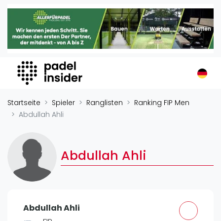
Padel Insider
Home
Padelstandorte
Organisationen
Buchungssysteme
Padel-Shops
Startseite
Spieler
Ranglisten
Ranking FIP Men
Padel-Marken
Abdullah Ahli
Padelplatzbauer
Verschiedenes
Abdullah Ahli
Veranstaltungen
Turniere
International
Abdullah Ahli
Playtomic