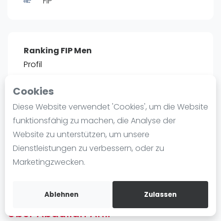
FIP
Ranking
Männer
Frauen
Ranking FIP Men
FIP Männer
Profil
FIP Frauen
Cookies
Blog
POSITIE
PT
Diese Website verwendet 'Cookies', um die Website
685
25
#
10
Was ist padel
funktionsfähig zu machen, die Analyse der
Die Geschichte von Padel
Website zu unterstützen, um unsere
Regeln und Punktzählung
Dienstleistungen zu verbessern, oder zu
Padel Schläge
Bist du
Abdullah Ahli
?
Marketingzwecken.
Bandeja - Vibora
Kostenloses Konto erstellen
Video
Ablehnen
Zulassen
Über Abdullah Ahli
Padel Basistechnik