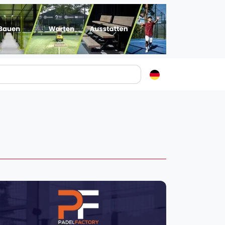
Padelstädte
Login
lin
mburg
nchen
ln
ankfurt am Main
uttgart
sseldorf