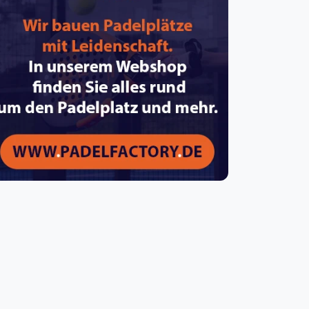
pzig
rtmund
sen