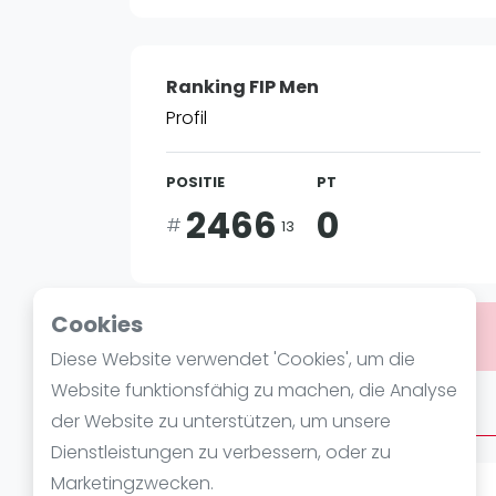
Verschiedenes
FIP Frauen
Ranking FIP Men
Profil
POSITIE
PT
2466
0
#
13
Cookies
Bist du
Abdulla Almoathen
?
Diese Website verwendet 'Cookies', um die
Website funktionsfähig zu machen, die Analyse
Über Abdulla Almoathen
der Website zu unterstützen, um unsere
Dienstleistungen zu verbessern, oder zu
Marketingzwecken.