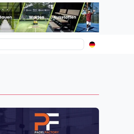
Padelstädte
Login
lin
mburg
nchen
ln
ankfurt am Main
uttgart
sseldorf