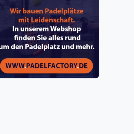
pzig
rtmund
sen