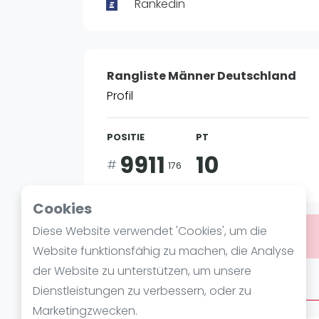
Verschiedenes
Rankedin
FIP Frauen
Rangliste Männer Deutschland
Profil
POSITIE
PT
9911
10
#
176
Cookies
Diese Website verwendet 'Cookies', um die
Bist du
Abdulkadir Özbey
?
Website funktionsfähig zu machen, die Analyse
der Website zu unterstützen, um unsere
Über Abdulkadir Özbey
Dienstleistungen zu verbessern, oder zu
Marketingzwecken.