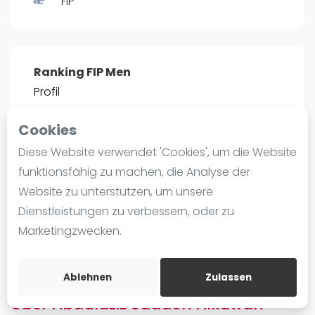
FIP
Ranking
Männer
Frauen
Ranking FIP Men
FIP Männer
Profil
FIP Frauen
Cookies
Blog
POSITIE
PT
Diese Website verwendet 'Cookies', um die Website
2466
0
#
13
Was ist padel
funktionsfähig zu machen, die Analyse der
Die Geschichte von Padel
Website zu unterstützen, um unsere
Regeln und Punktzählung
Dienstleistungen zu verbessern, oder zu
Padel Schläge
Bist du
Abdulaziz Saadon Alkuwari
?
Marketingzwecken.
Bandeja - Vibora
Kostenloses Konto erstellen
Video
Ablehnen
Zulassen
Über Abdulaziz Saadon Alkuwari
Padel Basistechnik