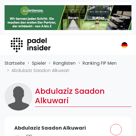
Padel Insider
Home
Padelstandorte
Organisationen
Buchungssysteme
Padel-Shops
Startseite
Spieler
Ranglisten
Ranking FIP Men
Padel-Marken
Abdulaziz Saadon Alkuwari
Padelplatzbauer
Verschiedenes
Abdulaziz Saadon
Alkuwari
Veranstaltungen
Turniere
International
Abdulaziz Saadon Alkuwari
Playtomic