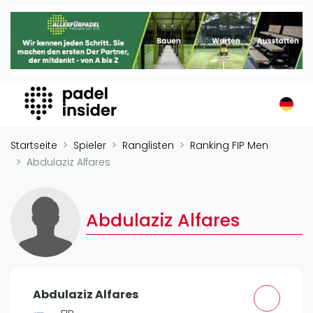
Padel Insider
Home
Padelstandorte
Organisationen
Buchungssysteme
Padel-Shops
Startseite
Spieler
Ranglisten
Ranking FIP Men
Padel-Marken
Abdulaziz Alfares
Padelplatzbauer
Verschiedenes
Abdulaziz Alfares
Veranstaltungen
Turniere
International
Abdulaziz Alfares
Playtomic