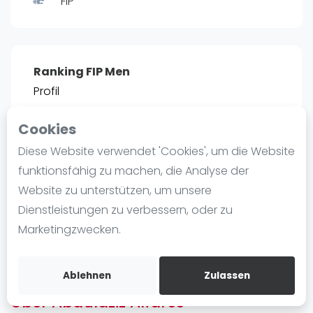
FIP
Ranking
Männer
Frauen
Ranking FIP Men
FIP Männer
Profil
FIP Frauen
Cookies
Blog
POSITIE
PT
Diese Website verwendet 'Cookies', um die Website
2466
0
#
13
Was ist padel
funktionsfähig zu machen, die Analyse der
Die Geschichte von Padel
Website zu unterstützen, um unsere
Regeln und Punktzählung
Dienstleistungen zu verbessern, oder zu
Padel Schläge
Bist du
Abdulaziz Alfares
?
Marketingzwecken.
Bandeja - Vibora
Kostenloses Konto erstellen
Video
Ablehnen
Zulassen
Über Abdulaziz Alfares
Padel Basistechnik